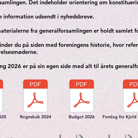
samlingen. Det indeholder orientering om konstitueri
 information udsendt i nyhedsbreve.
erialerne fra generalforsamlingen er holdt samlet fo
r finder du på siden med foreningens historie, hvor re
yrelsesmøderne.
ing 2026 er på sin egen side med alt til årets generalf
025
Regnskab 2024
Budget 2026
Forslag fra Kjel