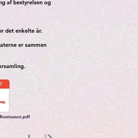
ng af bestyrelsen og
r det enkelte år.
feraterne er sammen
orsamling.
d Rasmussen.pdf