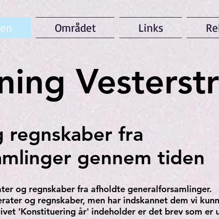
gen
Området
Links
Re
ning Vesterst
g regnskaber fra
amlinger gennem tiden
ter og regnskaber fra afholdte generalforsamlinger.
ferater og regnskaber, men har indskannet dem vi kunn
et 'Konstituering år' indeholder er det brev som er u